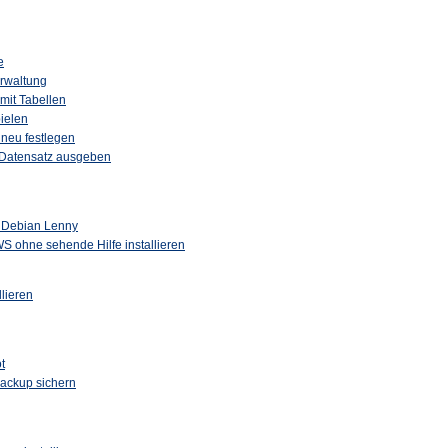
e
rwaltung
 mit Tabellen
ielen
neu festlegen
 Datensatz ausgeben
r Debian Lenny
ohne sehende Hilfe installieren
llieren
t
ackup sichern