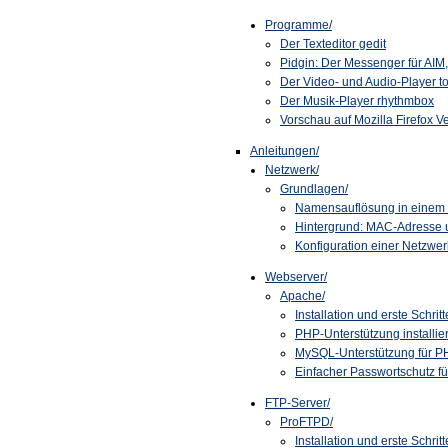
Programme/
Der Texteditor gedit
Pidgin: Der Messenger für AI
Der Video- und Audio-Player t
Der Musik-Player rhythmbox
Vorschau auf Mozilla Firefox V
Anleitungen/
Netzwerk/
Grundlagen/
Namensauflösung in einem
Hintergrund: MAC-Adresse
Konfiguration einer Netzwer
Webserver/
Apache/
Installation und erste Schritt
PHP
-Unterstützung installie
MySQL-Unterstützung für
P
Einfacher Passwortschutz fü
FTP
-Server/
ProFTPD/
Installation und erste Schritt