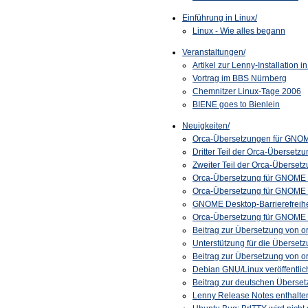
Einführung in Linux/
Linux - Wie alles begann
Veranstaltungen/
Artikel zur Lenny-Installation i
Vortrag im BBS Nürnberg
Chemnitzer Linux-Tage 2006
BIENE goes to Bienlein
Neuigkeiten/
Orca-Übersetzungen für GNOM
Dritter Teil der Orca-Überset
Zweiter Teil der Orca-Überset
Orca-Übersetzung für GNOME 
Orca-Übersetzung für GNOME 
GNOME Desktop-Barrierefreihe
Orca-Übersetzung für GNOME 
Beitrag zur Übersetzung von 
Unterstützung für die Überse
Beitrag zur Übersetzung von 
Debian
GNU
/Linux veröffentl
Beitrag zur deutschen Überset
Lenny Release Notes enthalten 