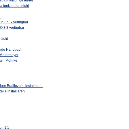
automatisch gestartet
 funktioniert nicht
r
r Linux verfügbar
O 3.3 verfügbar
tlicht
ende Handbuch
 Wintermeyer
ten Möhrke
ner Braillezeile installieren
eile installieren
on 1.1