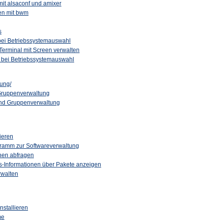
mit alsaconf und amixer
en mit bwm
s
bei Betriebssystemauswahl
erminal mit Screen verwalten
 bei Betriebssystemauswahl
ung/
 Gruppenverwaltung
nd Gruppenverwaltung
ieren
ogramm zur Softwareverwaltung
onen abfragen
ns-Informationen über Pakete anzeigen
erwalten
stallieren
me