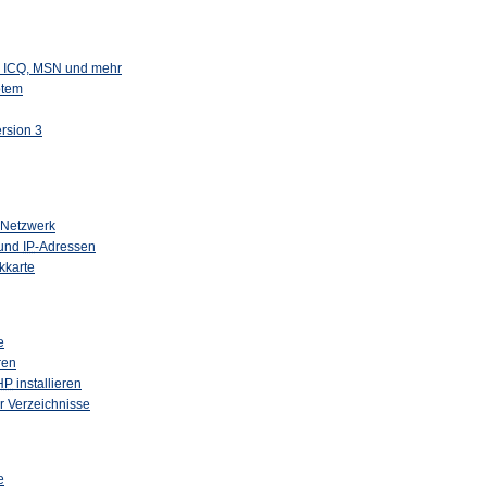
M, ICQ, MSN und mehr
otem
ersion 3
 Netzwerk
 und
IP
-Adressen
kkarte
e
ren
HP
installieren
r Verzeichnisse
e