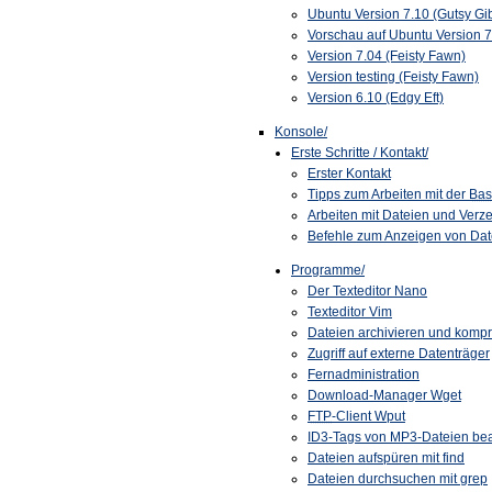
Ubuntu Version 7.10 (Gutsy Gi
Vorschau auf Ubuntu Version 7
Version 7.04 (Feisty Fawn)
Version testing (Feisty Fawn)
Version 6.10 (Edgy Eft)
Konsole/
Erste Schritte / Kontakt/
Erster Kontakt
Tipps zum Arbeiten mit der
Bas
Arbeiten mit Dateien und Verz
Befehle zum Anzeigen von Dat
Programme/
Der Texteditor Nano
Texteditor Vim
Dateien archivieren und komp
Zugriff auf externe Datenträger
Fernadministration
Download-Manager Wget
FTP
-Client Wput
ID3-Tags von MP3-Dateien bea
Dateien aufspüren mit find
Dateien durchsuchen mit grep