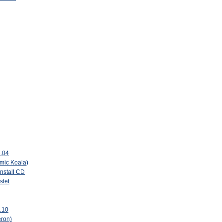
3.04
mic Koala)
install CD
stet
.10
eron)