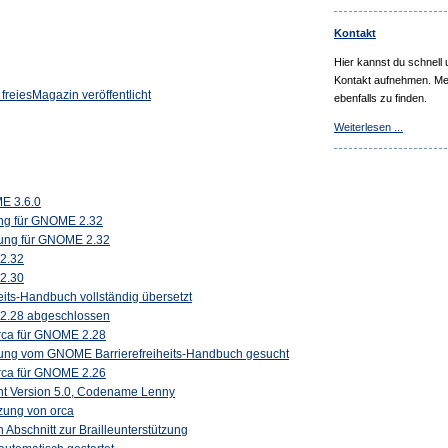
Kontakt
Hier kannst du schnell 
Kontakt aufnehmen. Mein
n freiesMagazin veröffentlicht
ebenfalls zu finden.
Weiterlesen ...
E 3.6.0
zung für GNOME 2.32
zung für GNOME 2.32
2.32
2.30
its-Handbuch vollständig übersetzt
2.28 abgeschlossen
orca für GNOME 2.28
tzung vom GNOME Barrierefreiheits-Handbuch gesucht
orca für GNOME 2.26
icht Version 5.0, Codename Lenny
zung von orca
Abschnitt zur Brailleunterstützung