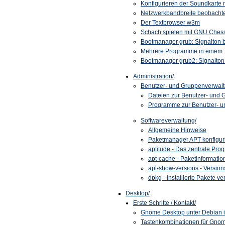
Konfigurieren der Soundkarte 
Netzwerkbandbreite beobacht
Der Textbrowser w3m
Schach spielen mit
GNU
Ches
Bootmanager grub: Signalton 
Mehrere Programme in einem T
Bootmanager grub2: Signalton
Administration/
Benutzer- und Gruppenverwalt
Dateien zur Benutzer- und
Programme zur Benutzer- u
Softwareverwaltung/
Allgemeine Hinweise
Paketmanager APT konfigur
aptitude - Das zentrale Pr
apt-cache - Paketinformati
apt-show-versions - Versio
dpkg - Installierte Pakete v
Desktop/
Erste Schritte / Kontakt/
Gnome Desktop unter Debian in
Tastenkombinationen für Gno