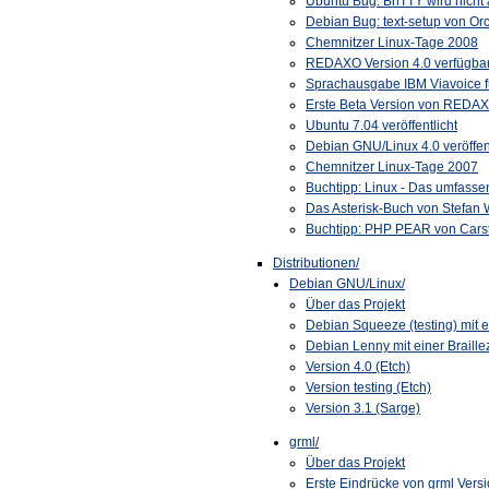
Ubuntu Bug: BrlTTY wird nicht 
Debian Bug: text-setup von Orca
Chemnitzer Linux-Tage 2008
REDAXO Version 4.0 verfügba
Sprachausgabe IBM Viavoice fü
Erste Beta Version von REDAX
Ubuntu 7.04 veröffentlicht
Debian
GNU
/Linux 4.0 veröffen
Chemnitzer Linux-Tage 2007
Buchtipp: Linux - Das umfass
Das Asterisk-Buch von Stefan
Buchtipp:
PHP
PEAR
von Cars
Distributionen/
Debian
GNU
/Linux/
Über das Projekt
Debian Squeeze (testing) mit ei
Debian Lenny mit einer Braillez
Version 4.0 (Etch)
Version testing (Etch)
Version 3.1 (Sarge)
grml/
Über das Projekt
Erste Eindrücke von grml Versi