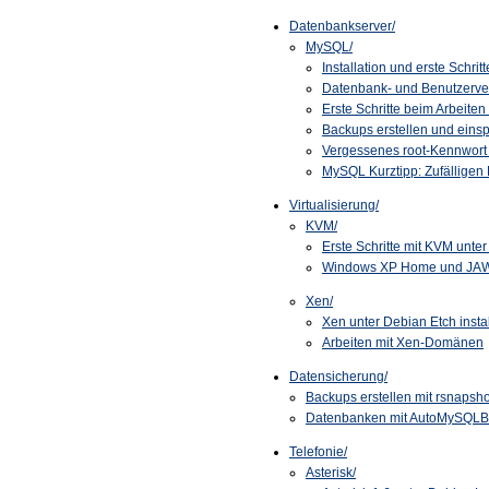
Datenbankserver/
MySQL/
Installation und erste Schritt
Datenbank- und Benutzerve
Erste Schritte beim Arbeiten
Backups erstellen und einsp
Vergessenes root-Kennwort 
MySQL Kurztipp: Zufälligen
Virtualisierung/
KVM/
Erste Schritte mit KVM unte
Windows XP Home und JAWS 
Xen/
Xen unter Debian Etch insta
Arbeiten mit Xen-Domänen
Datensicherung/
Backups erstellen mit rsnapsho
Datenbanken mit AutoMySQLB
Telefonie/
Asterisk/