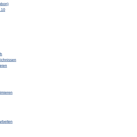
bbon)
.10
h
eichnissen
eien
rimieren
rbeiten