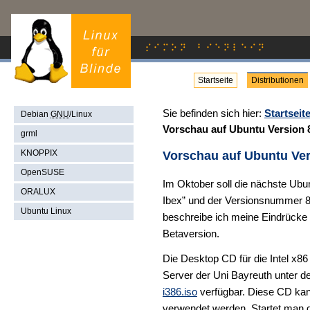
Startseite
Distributionen
Sie befinden sich hier:
Startseit
Debian
GNU
/Linux
Vorschau auf Ubuntu Version 
grml
KNOPPIX
Vorschau auf Ubuntu Ver
OpenSUSE
Im Oktober soll die nächste Ub
ORALUX
Ibex” und der Versionsnummer 8.1
Ubuntu Linux
beschreibe ich meine Eindrücke m
Betaversion.
Die Desktop CD für die Intel x86 
Server der Uni Bayreuth unter
i386.iso
verfügbar. Diese CD kan
verwendet werden. Startet man di