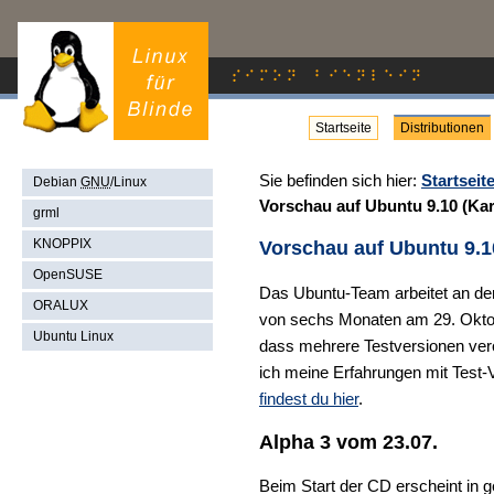
Startseite
Distributionen
Sie befinden sich hier:
Startseit
Debian
GNU
/Linux
Vorschau auf Ubuntu 9.10 (Ka
grml
KNOPPIX
Vorschau auf Ubuntu 9.1
OpenSUSE
Das Ubuntu-Team arbeitet an der
ORALUX
von sechs Monaten am 29. Oktob
Ubuntu Linux
dass mehrere Testversionen veröf
ich meine Erfahrungen mit Test-
findest du hier
.
Alpha 3 vom 23.07.
Beim Start der CD erscheint in 